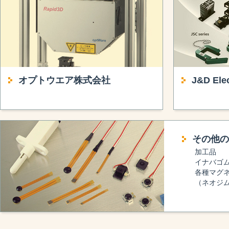
オプトウエア株式会社
J&D Ele
その他の
加工品
イナバゴ
各種マグ
（ネオジ